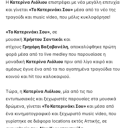
Η
Κατερίνα Λιόλιου
επιστρέφει με νέα μεγάλη επιτυχία
και γίνεται
«Το Κατερινάκι Σου»
μέσα από το νέο της
τραγούδι και music video, που μόλις κυκλοφόρησε!
«Το Κατερινάκι Σου»,
σε
μουσική
Χρήστου
Σαντικάι
και
στίχους
Γρηγόρη
Βαξαβανέλη
, αποκαλύφθηκε πρώτη
φορά μέσα από το live medley που παρουσίασε η
μοναδική
Κατερίνα Λιόλιου
πριν από λίγο καιρό και
αμέσως έγινε ένα από τα πιο αγαπημένα τραγούδια του
κοινού και hit του καλοκαιριού.
Τώρα, η
Κατερίνα Λιόλιου
, μία από τις πιο
εντυπωσιακές και ξεχωριστές παρουσίες στα μουσικά
δρώμενα, γίνεται
«Το Κατερινάκι Σου»
και μέσα από
ένα κινηματογραφικό και ξεχωριστό music video, που
γυρίστηκε σε διάφορα locations εκτός Αττικής, σε