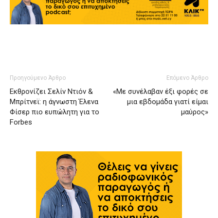
Προηγούμενο Άρθρο
Επόμενο Άρθρο
Εκθρονίζει Σελίν Ντιόν &
«Με συνέλαβαν έξι φορές σε
Μπρίτνεϊ: η άγνωστη Έλενα
μια εβδομάδα γιατί είμαι
Φίσερ πιο ευπώλητη για το
μαύρος»
Forbes