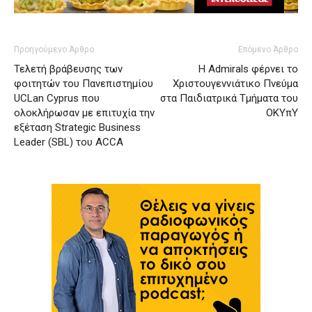
Προηγούμενο Άρθρο
Επόμενο Άρθρο
Τελετή βράβευσης των
Η Αdmirals φέρνει το
φοιτητών του Πανεπιστημίου
Χριστουγεννιάτικο Πνεύμα
UCLan Cyprus που
στα Παιδιατρικά Τμήματα του
ολοκλήρωσαν με επιτυχία την
ΟΚΥπΥ
εξέταση Strategic Business
Leader (SBL) του ACCA