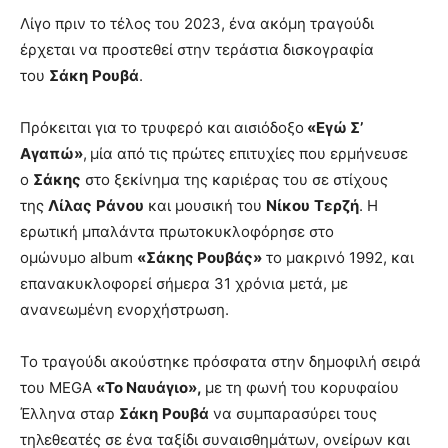
Λίγο πριν το τέλος του 2023, ένα ακόμη τραγούδι
έρχεται να προστεθεί στην τεράστια δισκογραφία
του
Σάκη
Ρουβά
.
Πρόκειται για το τρυφερό και αισιόδοξο
«Εγώ Σ’
Αγαπώ»
,
μία από τις πρώτες επιτυχίες που ερμήνευσε
ο
Σάκης
στο ξεκίνημα της καριέρας του σε στίχους
της
Λίλας
Ράνου
και μουσική του
Νίκου
Τερζή
. Η
ερωτική μπαλάντα πρωτοκυκλοφόρησε στο
ομώνυμο
album
«Σάκης Ρουβάς»
το μακρινό 1992, και
επανακυκλοφορεί σήμερα 31 χρόνια μετά, με
ανανεωμένη ενορχήστρωση.
Το τραγούδι ακούστηκε πρόσφατα στην δημοφιλή σειρά
του
MEGA
«Το Ναυάγιο»,
με τη φωνή του κορυφαίου
Έλληνα σταρ
Σάκη
Ρουβά
να συμπαρασύρει τους
τηλεθεατές σε ένα ταξίδι συναισθημάτων, ονείρων και