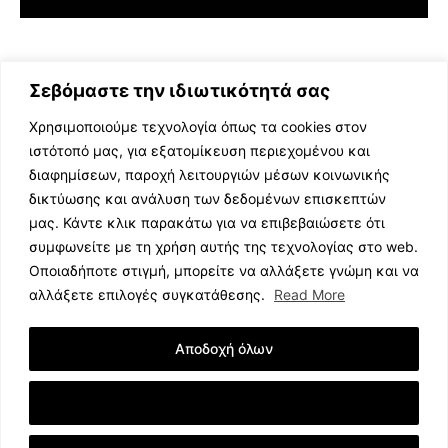
Σεβόμαστε την ιδιωτικότητά σας
Χρησιμοποιούμε τεχνολογία όπως τα cookies στον
ιστότοπό μας, για εξατομίκευση περιεχομένου και
διαφημίσεων, παροχή λειτουργιών μέσων κοινωνικής
ΕΛΛΗΝΙΚΗ ΜΟΥΣΙΚΗ
δικτύωσης και ανάλυση των δεδομένων επισκεπτών
TV SHOWS
μας. Κάντε κλικ παρακάτω για να επιβεβαιώσετε ότι
EVENTS
συμφωνείτε με τη χρήση αυτής της τεχνολογίας στο web.
ΘΕΑΤΡΟ
Οποιαδήποτε στιγμή, μπορείτε να αλλάξετε γνώμη και να
CINEMA
αλλάξετε επιλογές συγκατάθεσης.
Read More
ΔΙΑΓΩΝΙΣΜΟΙ
STOA CULTURA
Αποδοχή όλων
BRANDS
ΣΥΝΕΝΤΕΥΞΕΙΣ
Εμφάνιση Λεπτομερειών