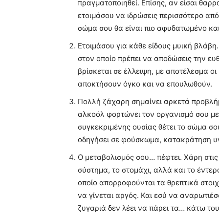
πραγματοποιηθεί. Επίσης, αν είσαι θαρρ
ετοιμάσου να ιδρώσεις περισσότερο από
σώμα σου θα είναι πιο αφυδατωμένο και
Ετοιμάσου για κάθε είδους μυική βλάβη. 
στον οποίο πρέπει να αποδώσεις την ευ
βρίσκεται σε έλλειψη, με αποτέλεσμα ο
αποκτήσουν όγκο και να επουλωθούν.
Πολλή ζάχαρη σημαίνει αρκετά προβλήμ
αλκοόλ φορτώνει τον οργανισμό σου με
συγκεκριμένης ουσίας θέτει το σώμα σο
οδηγήσει σε φούσκωμα, κατακράτηση υ
Ο μεταβολισμός σου… πέφτει. Χάρη στις 
σύστημα, το στομάχι, αλλά και το έντε
οποίο απορροφούνται τα θρεπτικά στοιχ
να γίνεται αργός. Και εσύ να αναρωτιέσ
ζυγαριά δεν λέει να πάρει τα… κάτω του