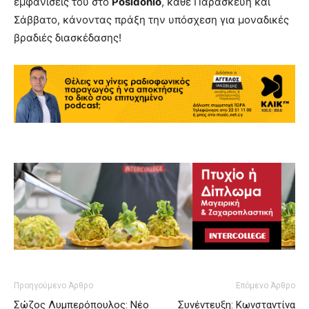
εμφανίσεις του στο
Posidonio
, κάθε Παρασκευή και
Σάββατο, κάνοντας πράξη την υπόσχεση για μοναδικές
βραδιές διασκέδασης!
Προηγούμενο Άρθρο
Επόμενο Άρθρο
Σώζος Λυμπερόπουλος: Νέο
Συνέντευξη: Κωνσταντίνα