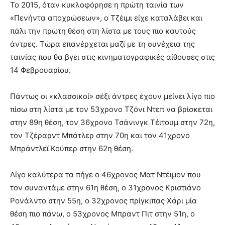
Το 2015, όταν κυκλοφόρησε η πρώτη ταινία των
«Πενήντα αποχρώσεων», ο Τζέιμι είχε καταλάβει και
πάλι την πρώτη θέση στη λίστα με τους πιο καυτούς
άντρες. Τώρα επανέρχεται μαζί με τη συνέχεια της
ταινίας που θα βγει στις κινηματογραφικές αίθουσες στις
14 Φεβρουαρίου.
Πάντως οι «κλασσικοί» σέξι άντρες έχουν μείνει λίγο πιο
πίσω στη λίστα με τον 53χρονο Τζόνι Ντεπ να βρίσκεται
στην 89η θέση, τον 36χρονο Τσάνινγκ Τέιτουμ στην 72η,
τον Τζέραρντ Μπάτλερ στην 70η και τον 41χρονο
Μπράντλεϊ Κούπερ στην 62η θέση.
Λίγο καλύτερα τα πήγε ο 46χρονος Ματ Ντέιμον που
τον συναντάμε στην 61η θέση, ο 31χρονος Κριστιάνο
Ρονάλντο στην 55η, ο 32χρονος πρίγκιπας Χάρι μία
θέση πιο πάνω, ο 53χρονος Μπραντ Πιτ στην 51η, ο