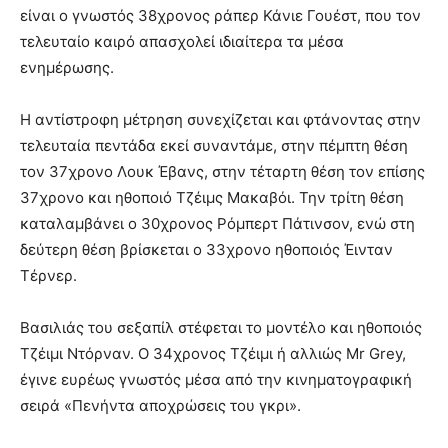
είναι ο γνωστός 38χρονος ράπερ Κάνιε Γουέστ, που τον
τελευταίο καιρό απασχολεί ιδιαίτερα τα μέσα
ενημέρωσης.
Η αντίστροφη μέτρηση συνεχίζεται και φτάνοντας στην
τελευταία πεντάδα εκεί συναντάμε, στην πέμπτη θέση
τον 37χρονο Λουκ Έβανς, στην τέταρτη θέση τον επίσης
37χρονο και ηθοποιό Τζέιμς Μακαβόι. Την τρίτη θέση
καταλαμβάνει ο 30χρονος Ρόμπερτ Πάτινσον, ενώ στη
δεύτερη θέση βρίσκεται ο 33χρονο ηθοποιός Έινταν
Τέρνερ.
Βασιλιάς του σεξαπίλ στέφεται το μοντέλο και ηθοποιός
Τζέιμι Ντόρναν. Ο 34χρονος Τζέιμι ή αλλιώς Mr Grey,
έγινε ευρέως γνωστός μέσα από την κινηματογραφική
σειρά «Πενήντα αποχρώσεις του γκρι».