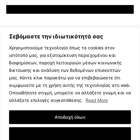
Σεβόμαστε την ιδιωτικότητά σας
Χρησιμοποιούμε τεχνολογία όπως τα cookies στον
ιστότοπό μας, για εξατομίκευση περιεχομένου και
διαφημίσεων, παροχή λειτουργιών μέσων κοινωνικής
ΕΛΛΗΝΙΚΗ ΜΟΥΣΙΚΗ
δικτύωσης και ανάλυση των δεδομένων επισκεπτών
TV SHOWS
μας. Κάντε κλικ παρακάτω για να επιβεβαιώσετε ότι
EVENTS
συμφωνείτε με τη χρήση αυτής της τεχνολογίας στο web.
ΘΕΑΤΡΟ
Οποιαδήποτε στιγμή, μπορείτε να αλλάξετε γνώμη και να
CINEMA
αλλάξετε επιλογές συγκατάθεσης.
Read More
ΔΙΑΓΩΝΙΣΜΟΙ
STOA CULTURA
Αποδοχή όλων
BRANDS
ΣΥΝΕΝΤΕΥΞΕΙΣ
Εμφάνιση Λεπτομερειών