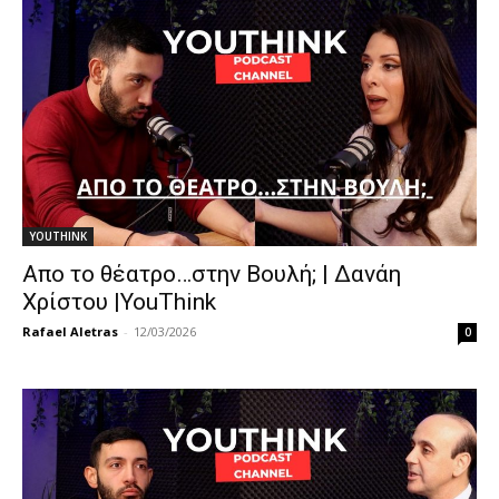
YOUTHINK
Απο το θέατρο…στην Βουλή; | Δανάη
Χρίστου |YouThink
Rafael Aletras
-
12/03/2026
0