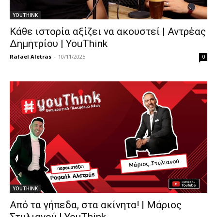
YOUTHINK
Κάθε ιστορία αξίζει να ακουστεί | Αντρέας
Δημητρίου | YouThink
Rafael Aletras
-
10/11/2025
0
YOUTHINK
Από τα γήπεδα, στα ακίνητα! | Μάριος
Στυλιανού | YouThink