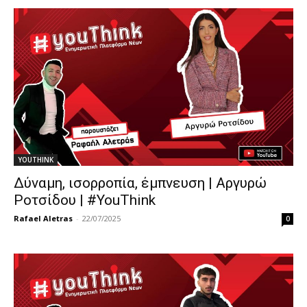
YOUTHINK
Δύναμη, ισορροπία, έμπνευση | Αργυρώ
Ροτσίδου | #YouThink
Rafael Aletras
-
22/07/2025
0