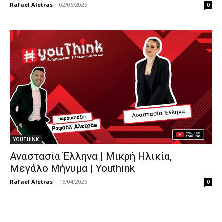
Rafael Aletras
-
02/06/2025
0
YOUTHINK
Αναστασία Έλληνα | Μικρή Ηλικία,
Μεγάλο Μήνυμα | Youthink
Rafael Aletras
-
15/04/2025
0