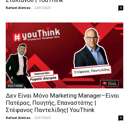
Rafael Aletras
-
22/07/2025
0
YOUTHINK
Δεν Είναι Μόνο Marketing Manager–Είναι
Πατέρας, Ποιητής, Επαναστάτης |
Στέφανος Παντελίδης| YouThink
Rafael Aletras
-
22/07/2025
0