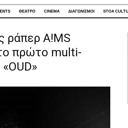
ENTS
ΘΕΑΤΡΟ
CINEMA
ΔΙΑΓΩΝΙΣΜΟΙ
STOA CULT
ς ράπερ A!MS
ο πρώτο multi-
e «OUD»