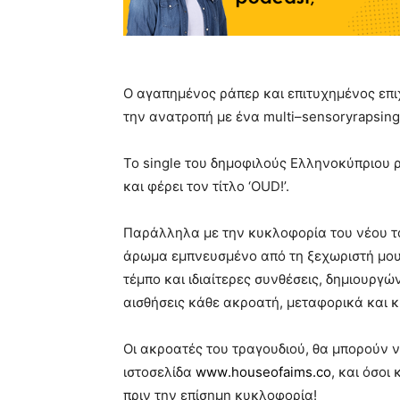
Ο αγαπημένος ράπερ και επιτυχημένος επ
την ανατροπή με ένα
multi
–
sensoryrapsing
Το
single
του δημοφιλούς Ελληνοκύπριου ρ
και φέρει τον τίτλο ‘Ο
UD
!’.
Παράλληλα με την κυκλοφορία του νέου 
άρωμα εμπνευσμένο από τη ξεχωριστή μου
τέμπο και ιδιαίτερες συνθέσεις, δημιουργώ
αισθήσεις κάθε ακροατή, μεταφορικά και κ
Οι ακροατές του τραγουδιού, θα μπορούν 
ιστοσελίδα
www
.
houseofaims
.
co
, και όσο
πριν την επίσημη κυκλοφορία!