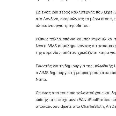
Ως ένας ιδιαίτερος καλλιτέχνης που ξέρει
στο Λονδίνο, σκορπώντας το μέσω
drone
, 
ολοκαίνουργιο τραγούδι του.
«Όπως πολλά σπάνια και πολύτιμα υλικά, 
λέει ο
A
!
MS
συμπληρώνοντας ότι «απομακρύν
της αρμονίας, οπόταν χρειάζεται καιρό για
Γνωστός για τη δημιουργία της μελωδικής
ο
A
!
MS
δημιουργεί τη μουσική του κάτω απ
Νάπα.
Ως ένας από τους πιο ταλαντούχους και δ
επίσης τα επιτυχημένα
WavePoolParties
πο
απολαύσουν
djsets
από
CharlieSloth
,
ArrD