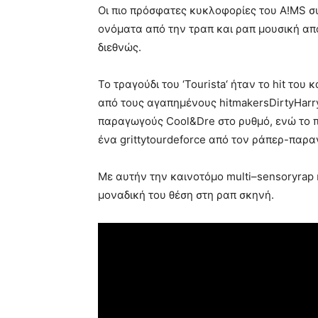
Οι πιο πρόσφατες κυκλοφορίες του
A
!
MS
συ
ονόματα από την τραπ και ραπ μουσική απ
διεθνώς.
Το τραγούδι του ‘
Tourista
‘ ήταν το
hit
του κ
από τους αγαπημένους
hitmakersDirtyHarr
παραγωγούς
Cool
&
Dre
στο ρυθμό, ενώ το π
ένα
grittytourdeforce
από τον ράπερ-παρα
Με αυτήν την καινοτόμο
multi
–
sensoryrap
μοναδική του θέση στη ραπ σκηνή.