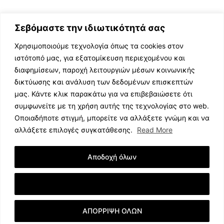
Σεβόμαστε την ιδιωτικότητά σας
Χρησιμοποιούμε τεχνολογία όπως τα cookies στον
ιστότοπό μας, για εξατομίκευση περιεχομένου και
διαφημίσεων, παροχή λειτουργιών μέσων κοινωνικής
ΕΛΛΗΝΙΚΗ ΜΟΥΣΙΚΗ
δικτύωσης και ανάλυση των δεδομένων επισκεπτών
TV SHOWS
μας. Κάντε κλικ παρακάτω για να επιβεβαιώσετε ότι
EVENTS
συμφωνείτε με τη χρήση αυτής της τεχνολογίας στο web.
ΘΕΑΤΡΟ
Οποιαδήποτε στιγμή, μπορείτε να αλλάξετε γνώμη και να
CINEMA
αλλάξετε επιλογές συγκατάθεσης.
Read More
ΔΙΑΓΩΝΙΣΜΟΙ
STOA CULTURA
Αποδοχή όλων
BRANDS
ΣΥΝΕΝΤΕΥΞΕΙΣ
Εμφάνιση Λεπτομερειών
ΑΠΟΡΡΙΨΗ ΟΛΩΝ
© 2023 music.net.cy, All Rights Reserved