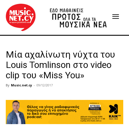
Μία αχαλίνωτη νύχτα του
Louis Tomlinson στο video
clip του «Miss You»
By
Music.net.cy
-
09/12/2017