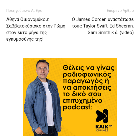
Προηγούμενο Άρθρο
Επόμενο Άρθρο
Αθηνά Οικονομάκου:
Ο James Corden αναστάτωσε
Σαββατοκύριακο στην Ρώμη
τους Taylor Swift, Ed Sheeran,
στον έκτο μήνα της
Sam Smith κ.ά. (video)
εγκυμοσύνης της!