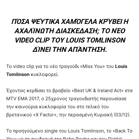
ΠΌΣΑ ΨΕΎΤΙΚΑ ΧΑΜΌΓΕΛΑ ΚΡΎΒΕΙ Η
ΑΧΑΛΊΝΩΤΗ ΔΙΑΣΚΈΔΑΣΗ; ΤΟ ΝΈΟ
VIDEO CLIP ΤΟΥ LOUIS TOMLINSON
ΔΊΝΕΙ ΤΗΝ ΑΠΆΝΤΗΣΗ.
Το video clip για το νέο τραγούδι «Miss You» του
Louis
Tomlinson
κυκλοφορεί.
Έχοντας κερδίσει το βραβείο «Best UK & Ireland Act» στα
MTV EMA 2017, ο 25χρονος τραγουδιστής παρουσίασε
την καινούρια κυκλοφορία του στο τελικό του
βρετανικού «X Factor», την περασμένη Κυριακή (03/12).
Το προηγούμενο single του Louis Tomlinson, το «Back To
You» με τη συνδρομή της Bebe Rexha και του Digital