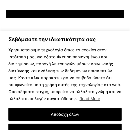
Σεβόμαστε την ιδιωτικότητά σας
Χρησιμοποιούμε τεχνολογία όπως τα cookies στον
ιστότοπό μας, για εξατομίκευση περιεχομένου και
διαφημίσεων, παροχή λειτουργιών μέσων κοινωνικής
ΕΛΛΗΝΙΚΗ ΜΟΥΣΙΚΗ
δικτύωσης και ανάλυση των δεδομένων επισκεπτών
TV SHOWS
μας. Κάντε κλικ παρακάτω για να επιβεβαιώσετε ότι
EVENTS
συμφωνείτε με τη χρήση αυτής της τεχνολογίας στο web.
ΘΕΑΤΡΟ
Οποιαδήποτε στιγμή, μπορείτε να αλλάξετε γνώμη και να
CINEMA
αλλάξετε επιλογές συγκατάθεσης.
Read More
ΔΙΑΓΩΝΙΣΜΟΙ
STOA CULTURA
Αποδοχή όλων
BRANDS
ΣΥΝΕΝΤΕΥΞΕΙΣ
Εμφάνιση Λεπτομερειών