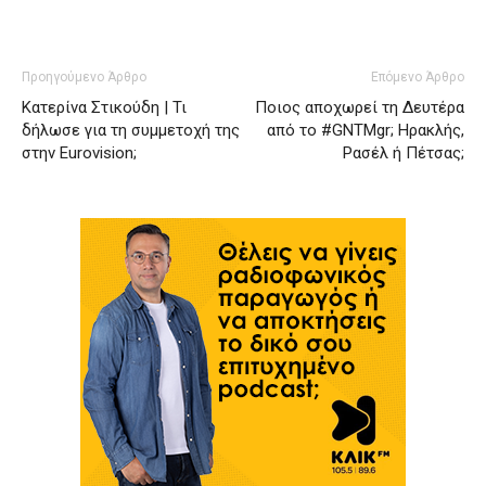
Προηγούμενο Άρθρο
Επόμενο Άρθρο
Κατερίνα Στικούδη | Τι
Ποιος αποχωρεί τη Δευτέρα
δήλωσε για τη συμμετοχή της
από το #GNTMgr; Ηρακλής,
στην Eurovision;
Ρασέλ ή Πέτσας;