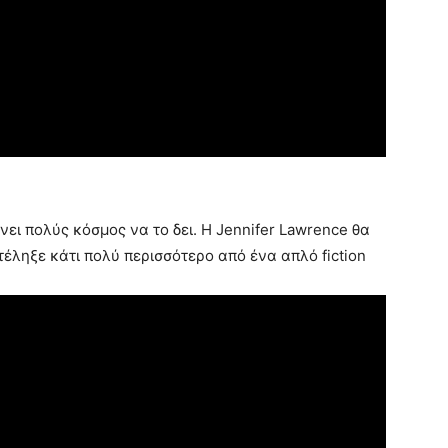
νει πολύς κόσμος να το δει. H Jennifer Lawrence θα
τέληξε κάτι πολύ περισσότερο από ένα απλό fiction