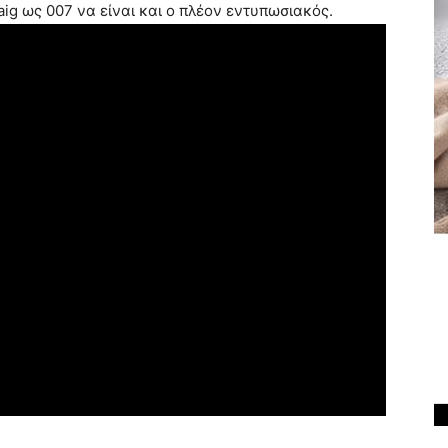
aig ως 007 να είναι και ο πλέον εντυπωσιακός.