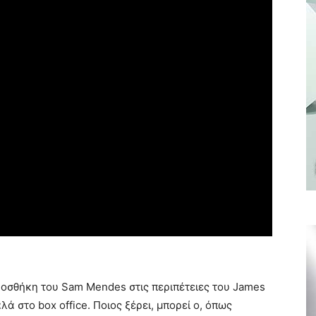
ροσθήκη του Sam Mendes στις περιπέτειες του James
ά στο box office. Ποιος ξέρει, μπορεί ο, όπως