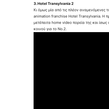
3. Hotel Transylvania 2
Κι όμως μία από τις πλέον αναμενόμενες τα
animation franchise Hotel Transylvania. Η 
μετέπειτα home video πορεία της και ίσως
κοινού για το Νο.2.