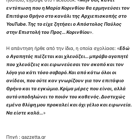
εντύπωση που η Μαρία Κορινθίου θα ερμηνεύσει τον
Επιτάφιο Θρήνο στο κανάλι της Αρχιεπισκοπής στο
YouTube. Της το είχε ζητήσει ο Απόστολος Παύλος
στην Επιστολή του Προς… Κορινθίου
».
Η απάντηση ήρθε από την ίδια, η οποία σχολίασε: «
Εδώ
ο Αγαπητός πιέζεται και χλευάζει… μπράβο αγαπητέ
που χλευάζεις και ειρωνεύεσαι τον σκοπό και τον
λόγο για κάτι τόσο σοβαρό. Και από κάτω όλοι οι
ανίδεοι, που ούτε καν γνωρίζουν για τον επιτάφιο
Θρήνο και τα εγκώμια. Κρίμα μέρες που είναι, αλλά
αυτό υποδηλώνει το ποιόν του καθενός. Δυστυχώς
εμένα θλίψη μου προκαλεί και όχι γέλιο και ειρωνεία.
Να είστε καλά…
»
Πηγή : gazzetta.gr