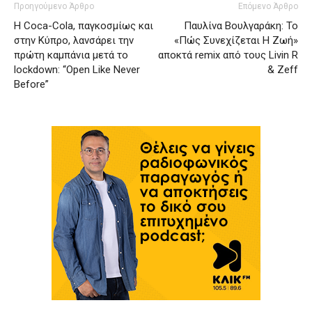
Προηγούμενο Άρθρο
Επόμενο Άρθρο
Η Coca-Cola, παγκοσμίως και
Παυλίνα Βουλγαράκη: Το
στην Κύπρο, λανσάρει την
«Πώς Συνεχίζεται Η Ζωή»
πρώτη καμπάνια μετά τo
αποκτά remix από τους Livin R
lockdown: “Open Like Never
& Zeff
Before”