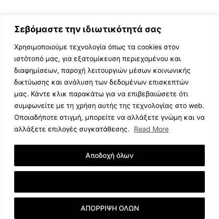
Σεβόμαστε την ιδιωτικότητά σας
Χρησιμοποιούμε τεχνολογία όπως τα cookies στον
ιστότοπό μας, για εξατομίκευση περιεχομένου και
διαφημίσεων, παροχή λειτουργιών μέσων κοινωνικής
ΕΛΛΗΝΙΚΗ ΜΟΥΣΙΚΗ
δικτύωσης και ανάλυση των δεδομένων επισκεπτών
TV SHOWS
μας. Κάντε κλικ παρακάτω για να επιβεβαιώσετε ότι
EVENTS
συμφωνείτε με τη χρήση αυτής της τεχνολογίας στο web.
ΘΕΑΤΡΟ
Οποιαδήποτε στιγμή, μπορείτε να αλλάξετε γνώμη και να
CINEMA
αλλάξετε επιλογές συγκατάθεσης.
Read More
ΔΙΑΓΩΝΙΣΜΟΙ
STOA CULTURA
Αποδοχή όλων
BRANDS
ΣΥΝΕΝΤΕΥΞΕΙΣ
Εμφάνιση Λεπτομερειών
ΑΠΟΡΡΙΨΗ ΟΛΩΝ
© 2023 music.net.cy, All Rights Reserved