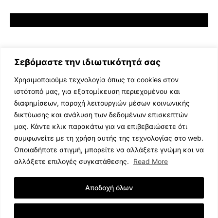
Σεβόμαστε την ιδιωτικότητά σας
Χρησιμοποιούμε τεχνολογία όπως τα cookies στον
ιστότοπό μας, για εξατομίκευση περιεχομένου και
διαφημίσεων, παροχή λειτουργιών μέσων κοινωνικής
ΕΛΛΗΝΙΚΗ ΜΟΥΣΙΚΗ
δικτύωσης και ανάλυση των δεδομένων επισκεπτών
TV SHOWS
μας. Κάντε κλικ παρακάτω για να επιβεβαιώσετε ότι
EVENTS
συμφωνείτε με τη χρήση αυτής της τεχνολογίας στο web.
ΘΕΑΤΡΟ
Οποιαδήποτε στιγμή, μπορείτε να αλλάξετε γνώμη και να
CINEMA
αλλάξετε επιλογές συγκατάθεσης.
Read More
ΔΙΑΓΩΝΙΣΜΟΙ
STOA CULTURA
Αποδοχή όλων
BRANDS
ΣΥΝΕΝΤΕΥΞΕΙΣ
Εμφάνιση Λεπτομερειών