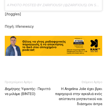
A PHOTO POSTED BY ZARIFIOUS!! (@ZARIFIOUS) ON
SEP 26, 2016 AT 12:02AM PDT
[/toggles]
Πηγή: lifenewscy
Προηγούμενο Άρθρο
Επόμενο Άρθρο
Δημήτρης Υφαντής- Περιττό
Η Angelina Jolie έχει βρει
να μιλάμε (ΒΙΝΤΕΟ)
παρηγοριά στην αγκαλιά ενός
απίστευτα γοητευτικού και
διάσημου άντρα