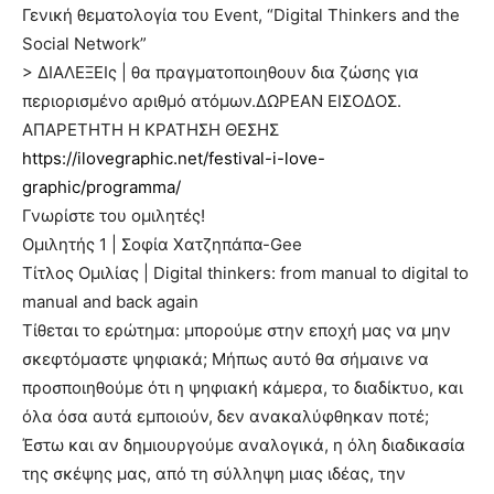
Γενική θεματολογία του Εvent, “Digital Thinkers and the
Social Network”
> ΔΙΑΛΕΞΕΙς | θα πραγματοποιηθουν δια ζώσης για
περιορισμένο αριθμό ατόμων.ΔΩΡΕΑΝ ΕΙΣΟΔΟΣ.
ΑΠΑΡΕΤΗΤΗ Η ΚΡΑΤΗΣΗ ΘEΣΗΣ
https://ilovegraphic.net/festival-i-love-
graphic/programma/
Γνωρίστε του ομιλητές!
Ομιλητής 1 | Σοφία Χατζηπάπα-Gee
Τίτλος Ομιλίας | Digital thinkers: from manual to digital to
manual and back again
Τίθεται το ερώτημα: μπορούμε στην εποχή μας να μην
σκεφτόμαστε ψηφιακά; Μήπως αυτό θα σήμαινε να
προσποιηθούμε ότι η ψηφιακή κάμερα, το διαδίκτυο, και
όλα όσα αυτά εμποιούν, δεν ανακαλύφθηκαν ποτέ;
Έστω και αν δημιουργούμε αναλογικά, η όλη διαδικασία
της σκέψης μας, από τη σύλληψη μιας ιδέας, την