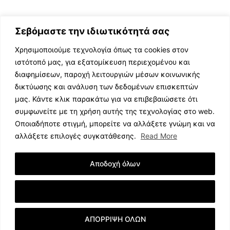
Σεβόμαστε την ιδιωτικότητά σας
Χρησιμοποιούμε τεχνολογία όπως τα cookies στον
ιστότοπό μας, για εξατομίκευση περιεχομένου και
διαφημίσεων, παροχή λειτουργιών μέσων κοινωνικής
ΕΛΛΗΝΙΚΗ ΜΟΥΣΙΚΗ
δικτύωσης και ανάλυση των δεδομένων επισκεπτών
TV SHOWS
μας. Κάντε κλικ παρακάτω για να επιβεβαιώσετε ότι
EVENTS
συμφωνείτε με τη χρήση αυτής της τεχνολογίας στο web.
ΘΕΑΤΡΟ
Οποιαδήποτε στιγμή, μπορείτε να αλλάξετε γνώμη και να
CINEMA
αλλάξετε επιλογές συγκατάθεσης.
Read More
ΔΙΑΓΩΝΙΣΜΟΙ
STOA CULTURA
Αποδοχή όλων
BRANDS
ΣΥΝΕΝΤΕΥΞΕΙΣ
Εμφάνιση Λεπτομερειών
ΑΠΟΡΡΙΨΗ ΟΛΩΝ
© 2023 music.net.cy, All Rights Reserved