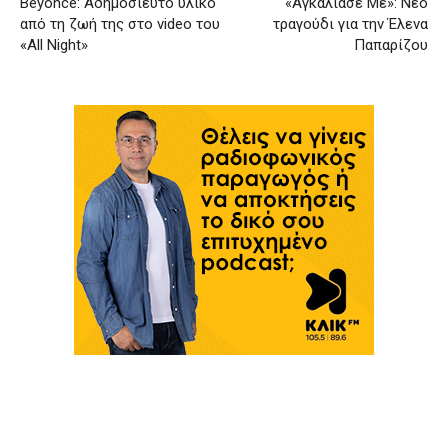
Beyoncé: Αδημοσίευτο υλικό
«Αγκάλιασέ Με»: Νέο
από τη ζωή της στο video του
τραγούδι για την Έλενα
«All Night»
Παπαρίζου