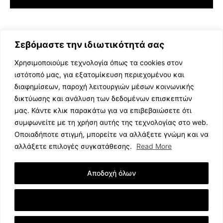
Σεβόμαστε την ιδιωτικότητά σας
Χρησιμοποιούμε τεχνολογία όπως τα cookies στον
ιστότοπό μας, για εξατομίκευση περιεχομένου και
διαφημίσεων, παροχή λειτουργιών μέσων κοινωνικής
ΕΛΛΗΝΙΚΗ ΜΟΥΣΙΚΗ
δικτύωσης και ανάλυση των δεδομένων επισκεπτών
TV SHOWS
μας. Κάντε κλικ παρακάτω για να επιβεβαιώσετε ότι
EVENTS
συμφωνείτε με τη χρήση αυτής της τεχνολογίας στο web.
ΘΕΑΤΡΟ
Οποιαδήποτε στιγμή, μπορείτε να αλλάξετε γνώμη και να
CINEMA
αλλάξετε επιλογές συγκατάθεσης.
Read More
ΔΙΑΓΩΝΙΣΜΟΙ
STOA CULTURA
Αποδοχή όλων
BRANDS
ΣΥΝΕΝΤΕΥΞΕΙΣ
Εμφάνιση Λεπτομερειών