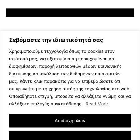
Σεβόμαστε την ιδιωτικότητά σας
Χρησιμοποιούμε τεχνολογία όπως τα cookies στον
ιστότοπό μας, για εξατομίκευση περιεχομένου και
διαφημίσεων, παροχή λειτουργιών μέσων κοινωνικής
ΕΛΛΗΝΙΚΗ ΜΟΥΣΙΚΗ
δικτύωσης και ανάλυση των δεδομένων επισκεπτών
TV SHOWS
μας. Κάντε κλικ παρακάτω για να επιβεβαιώσετε ότι
EVENTS
συμφωνείτε με τη χρήση αυτής της τεχνολογίας στο web.
ΘΕΑΤΡΟ
Οποιαδήποτε στιγμή, μπορείτε να αλλάξετε γνώμη και να
CINEMA
αλλάξετε επιλογές συγκατάθεσης.
Read More
ΔΙΑΓΩΝΙΣΜΟΙ
STOA CULTURA
Αποδοχή όλων
BRANDS
ΣΥΝΕΝΤΕΥΞΕΙΣ
Εμφάνιση Λεπτομερειών