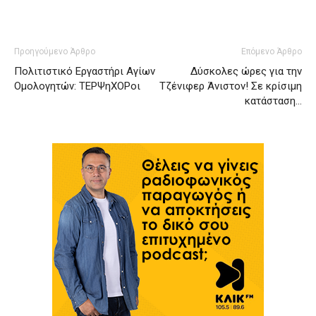
Προηγούμενο Άρθρο
Επόμενο Άρθρο
Πολιτιστικό Εργαστήρι Αγίων
Δύσκολες ώρες για την
Ομολογητών: ΤΕΡΨηΧΟΡοι
Τζένιφερ Άνιστον! Σε κρίσιμη
κατάσταση…