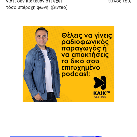
γιατί δεν πίστευαν ότι έχει
τίτλος του;
τόσο υπέροχη φωνή! (βίντεο)