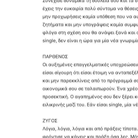
Συνέχισε δυναμικά τη δουλειά σου και τα 
έχεις την ευκαιρία πολύ σύντομα να θέσεις
μην προχωρήσεις καμία υπόθεση που να α
ζητήματα και μην υπογράψεις καμία συμφω
φλόγα στη σχέση σου θα ανάψει ξανά και ο
single, δεν είναι η ώρα για μία νέα γνωριμία
ΠΑΡΘΕΝΟΣ
Οι αυξημένες επαγγελματικές υποχρεώσεις
είσαι σίγουρη ότι είσαι έτοιμη να ανταπεξ
και μην παρεκκλίνεις από το πρόγραμμά σ
οικονομικά σου σε ταλαιπωρούν. Ένα χρέος
προσεκτική. Ο αγαπημένος σου δεν ξέρει κά
ειλικρινής μαζί του. Εάν είσαι single, μία
ΖΥΓΟΣ
Λόγια, λόγια, λόγια και από πράξεις τίποτ
φρόντισε να κάνεις και πράξη όσα λες. Μό