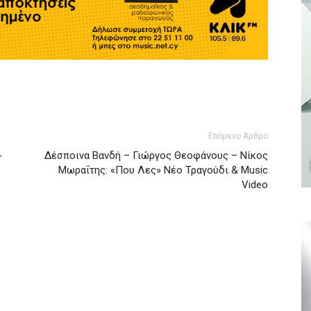
Επόμενο Άρθρο
-
Δέσποινα Βανδή – Γιώργος Θεοφάνους – Νίκος
Μωραΐτης: «Που Λες» Νέο Τραγούδι & Music
Video