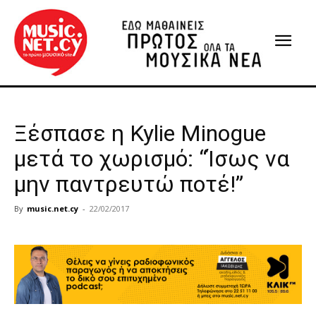
Ξέσπασε η Kylie Minogue
μετά το χωρισμό: “Ίσως να
μην παντρευτώ ποτέ!”
By
music.net.cy
-
22/02/2017