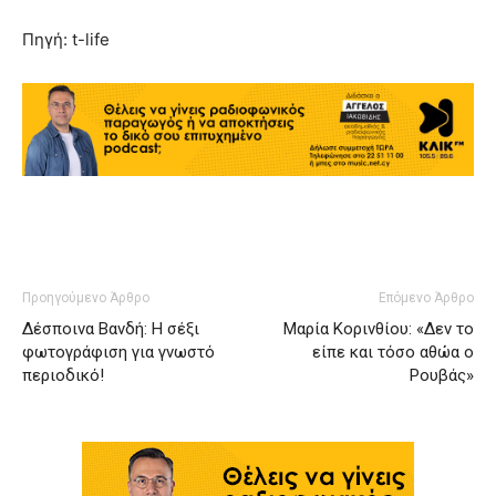
Πηγή: t-life
Προηγούμενο Άρθρο
Επόμενο Άρθρο
Δέσποινα Βανδή: Η σέξι
Μαρία Κορινθίου: «Δεν το
φωτογράφιση για γνωστό
είπε και τόσο αθώα ο
περιοδικό!
Ρουβάς»