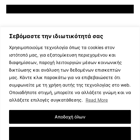
Σεβόμαστε την ιδιωτικότητά σας
Χρησιμοποιούμε τεχνολογία όπως τα cookies στον
ιστότοπό μας, για εξατομίκευση περιεχομένου και
διαφημίσεων, παροχή λειτουργιών μέσων κοινωνικής
ΕΛΛΗΝΙΚΗ ΜΟΥΣΙΚΗ
δικτύωσης και ανάλυση των δεδομένων επισκεπτών
TV SHOWS
μας. Κάντε κλικ παρακάτω για να επιβεβαιώσετε ότι
EVENTS
συμφωνείτε με τη χρήση αυτής της τεχνολογίας στο web.
ΘΕΑΤΡΟ
Οποιαδήποτε στιγμή, μπορείτε να αλλάξετε γνώμη και να
CINEMA
αλλάξετε επιλογές συγκατάθεσης.
Read More
ΔΙΑΓΩΝΙΣΜΟΙ
STOA CULTURA
Αποδοχή όλων
BRANDS
ΣΥΝΕΝΤΕΥΞΕΙΣ
Εμφάνιση Λεπτομερειών