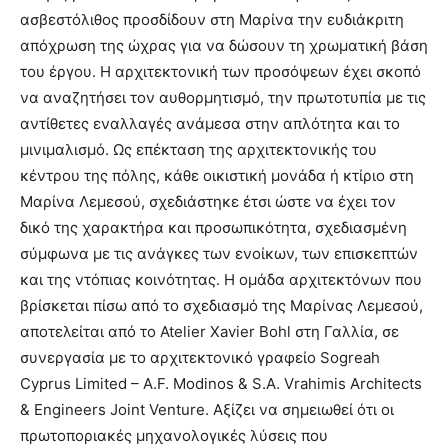
ασβεστόλιθος προσδίδουν στη Μαρίνα την ευδιάκριτη
απόχρωση της ώχρας για να δώσουν τη χρωματική βάση
του έργου. Η αρχιτεκτονική των προσόψεων έχει σκοπό
να αναζητήσει τον αυθορμητισμό, την πρωτοτυπία με τις
αντίθετες εναλλαγές ανάμεσα στην απλότητα και το
μινιμαλισμό. Ως επέκταση της αρχιτεκτονικής του
κέντρου της πόλης, κάθε οικιστική μονάδα ή κτίριο στη
Μαρίνα Λεμεσού, σχεδιάστηκε έτσι ώστε να έχει τον
δικό της χαρακτήρα και προσωπικότητα, σχεδιασμένη
σύμφωνα με τις ανάγκες των ενοίκων, των επισκεπτών
και της ντόπιας κοινότητας. Η ομάδα αρχιτεκτόνων που
βρίσκεται πίσω από το σχεδιασμό της Μαρίνας Λεμεσού,
αποτελείται από το Atelier Xavier Bohl στη Γαλλία, σε
συνεργασία με το αρχιτεκτονικό γραφείο Sogreah
Cyprus Limited – A.F. Modinos & S.A. Vrahimis Architects
& Engineers Joint Venture. Αξίζει να σημειωθεί ότι οι
πρωτοποριακές μηχανολογικές λύσεις που