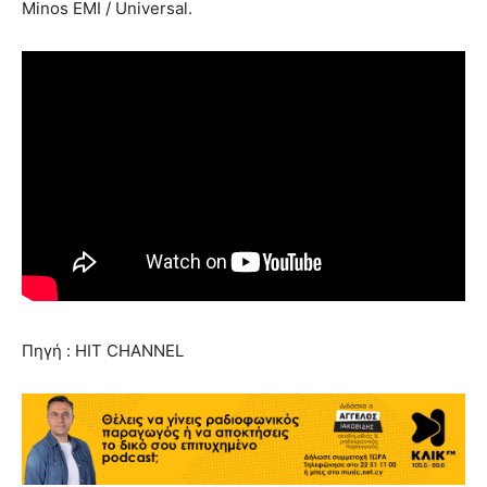
Minos EMI / Universal.
Πηγή : HIT CHANNEL