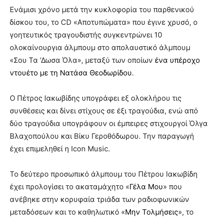
Ενάμισι χρόνο μετά την κυκλοφορία του παρθενικού
δίσκου του, το CD «Αποτυπώματα» που έγινε χρυσό, ο
γοητευτικός τραγουδιστής συγκεντρώνει 10
ολοκαίνουργια άλμπουμ στο απολαυστικό άλμπουμ
«Σου Τα ‘Δωσα Όλα», μεταξύ των οποίων
ένα υπέροχο
ντουέτο με τη Νατάσα Θεοδωρίδου
.
Ο Πέτρος Ιακωβίδης υπογράφει εξ ολοκλήρου τις
συνθέσεις και δίνει στίχους σε έξι τραγούδια, ενώ από
δύο τραγούδια υπογράφουν οι έμπειρες στιχουργοί Όλγα
Βλαχοπούλου και Βίκυ Γεροθόδωρου. Την παραγωγή
έχει επιμεληθεί η Icon Music.
Το δεύτερο προσωπικό άλμπουμ του Πέτρου Ιακωβίδη
έχει προλογίσει το ακαταμάχητο «
Γέλα Μου
» που
ανέβηκε στην κορυφαία τριάδα των ραδιοφωνικών
μεταδόσεων και το καθηλωτικό «
Μην Τολμήσεις
», το