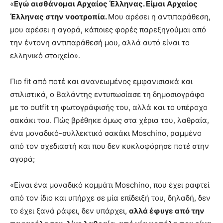
«
Εγώ αισθάνομαι Αρχαίος Έλληνας. Είμαι Αρχαίος
Έλληνας στην νοοτροπία.
Μου αρέσει η αντιπαράθεση,
μου αρέσει η αγορά, κάποιες φορές παρεξηγούμαι από
την έντονη αντιπαράθεσή μου, αλλά αυτό είναι το
ελληνικό στοιχείο».
Πιο fit από ποτέ και ανανεωμένος εμφανισιακά και
στιλιστικά, ο Βαλάντης εντυπωσίασε τη δημοσιογράφο
με το outfit τη φωτογράφισής του, αλλά και το υπέροχο
σακάκι του. Πώς βρέθηκε όμως στα χέρια του, λαθραία,
ένα μοναδικό-συλλεκτικό σακάκι Moschino, ραμμένο
από τον σχεδιαστή και που δεν κυκλοφόρησε ποτέ στην
αγορά;
«Είναι ένα μοναδικό κομμάτι Moschino, που έχει ραφτεί
από τον ίδιο και υπήρχε σε μία επίδειξή του, δηλαδή, δεν
το έχει ξανά ράψει, δεν υπάρχει,
αλλά έφυγε από την