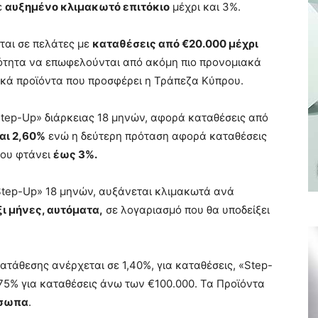
ε
αυξημένο κλιμακωτό επιτόκιο
μέχρι και 3%.
ται σε πελάτες με
καταθέσεις από €20.000 μέχρι
ατότητα να επωφελούνται από ακόμη πιο προνομιακά
τικά προϊόντα που προσφέρει η Τράπεζα Κύπρου.
tep-Up» διάρκειας 18 μηνών, αφορά καταθέσεις από
αι 2,60%
ενώ η δεύτερη πρόταση αφορά καταθέσεις
που φτάνει
έως 3%.
Step-Up» 18 μηνών, αυξάνεται κλιμακωτά ανά
ξι μήνες, αυτόματα,
σε λογαριασμό που θα υποδείξει
ατάθεσης ανέρχεται σε 1,40%, για καταθέσεις, «Step-
,75% για καταθέσεις άνω των €100.000. Τα Προϊόντα
όσωπα
.