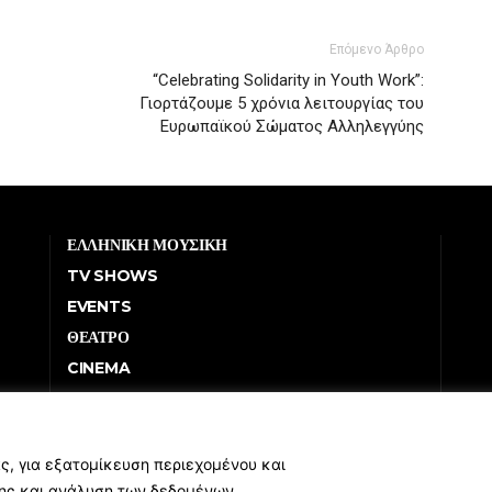
Επόμενο Άρθρο
“Celebrating Solidarity in Youth Work”:
Γιορτάζουμε 5 χρόνια λειτουργίας του
Ευρωπαϊκού Σώματος Αλληλεγγύης
ΕΛΛΗΝΙΚΗ ΜΟΥΣΙΚΗ
TV SHOWS
EVENTS
ΘΕΑΤΡΟ
CINEMA
ΔΙΑΓΩΝΙΣΜΟΙ
STOA CULTURA
BRANDS
ς, για εξατομίκευση περιεχομένου και
σης και ανάλυση των δεδομένων
ΣΥΝΕΝΤΕΥΞΕΙΣ