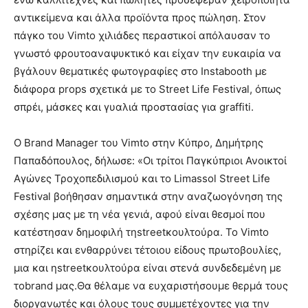
αντικείμενα και άλλα προϊόντα προς πώληση. Στον
πάγκο του Vimto χιλιάδες περαστικοί απόλαυσαν το
γνωστό φρουτοαναψυκτικό και είχαν την ευκαιρία να
βγάλουν θεματικές φωτογραφίες στο Instabooth με
διάφορα props σχετικά με το Street Life Festival, όπως
σπρέι, μάσκες και γυαλιά προστασίας για graffiti.
Ο Brand Manager του Vimto στην Κύπρο, Δημήτρης
Παπαδόπουλος, δήλωσε: «Οι τρίτοι Παγκύπριοι Ανοικτοί
Αγώνες Τροχοπεδιλισμού και το Limassol Street Life
Festival βοήθησαν σημαντικά στην αναζωογόνηση της
σχέσης μας με τη νέα γενιά, αφού είναι θεσμοί που
κατέστησαν δημοφιλή τηstreetκουλτούρα. Το Vimto
στηρίζει και ενθαρρύνει τέτοιου είδους πρωτοβουλίες,
μια και ηstreetκουλτούρα είναι στενά συνδεδεμένη με
τοbrand μας.Θα θέλαμε να ευχαριστήσουμε θερμά τους
διοργανωτές και όλους τους συμμετέχοντες για την