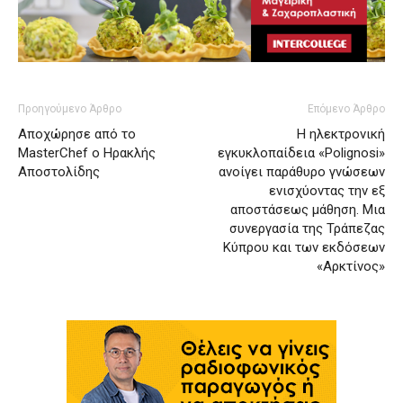
Προηγούμενο Άρθρο
Επόμενο Άρθρο
Αποχώρησε από το
Η ηλεκτρονική
MasterChef ο Ηρακλής
εγκυκλοπαίδεια «Polignosi»
Αποστολίδης
ανοίγει παράθυρο γνώσεων
ενισχύοντας την εξ
αποστάσεως μάθηση. Μια
συνεργασία της Τράπεζας
Κύπρου και των εκδόσεων
«Αρκτίνος»