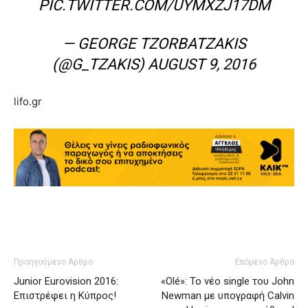
PIC.TWITTER.COM/UYMXZJ17DM
— GEORGE TZORBATZAKIS
(@G_TZAKIS)
AUGUST 9, 2016
lifo.gr
Προηγούμενο Άρθρο
Επόμενο Άρθρο
Junior Eurovision 2016:
«Olé»: Το νέο single του John
Επιστρέφει η Κύπρος!
Newman με υπογραφή Calvin