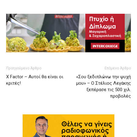
Προηγούμενο Άρθρο
Επόμενο Άρθρο
X Factor – Αυτοί θα είναι οι
«Σου ξεδιπλώνω την ψυχή
κριτές!
μου» – Ο Στέλιος Λεγάκης
ξεπέρασε τις 500 χιλ.
προβολές