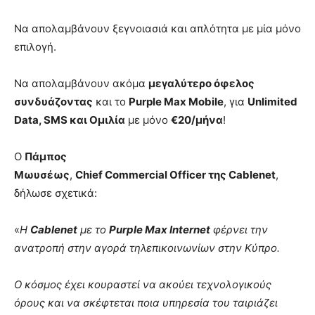
Να απολαμβάνουν ξεγνοιασιά και απλότητα με μία μόνο
επιλογή.
Να απολαμβάνουν ακόμα
μεγαλύτερο όφελος
συνδυάζοντας
και το
Purple Max Mobile
, για
Unlimited
Data
,
SMS
και Ομιλία
με μόνο
€20/μήνα
!
O
Πάμπος
Μωυσέως
,
Chief Commercial Officer
της
Cablenet
,
δήλωσε σχετικά:
«
Η
Cablenet
με το
Purple Max Internet
φέρνει την
ανατροπή στην αγορά τηλεπικοινωνίων στην Κύπρο.
Ο κόσμος έχει κουραστεί να ακούει τεχνολογικούς
όρους και να σκέφτεται ποια υπηρεσία του ταιριάζει