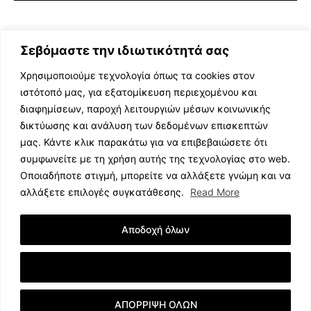
Σεβόμαστε την ιδιωτικότητά σας
Χρησιμοποιούμε τεχνολογία όπως τα cookies στον
ιστότοπό μας, για εξατομίκευση περιεχομένου και
διαφημίσεων, παροχή λειτουργιών μέσων κοινωνικής
ΕΛΛΗΝΙΚΗ ΜΟΥΣΙΚΗ
δικτύωσης και ανάλυση των δεδομένων επισκεπτών
TV SHOWS
μας. Κάντε κλικ παρακάτω για να επιβεβαιώσετε ότι
EVENTS
συμφωνείτε με τη χρήση αυτής της τεχνολογίας στο web.
ΘΕΑΤΡΟ
Οποιαδήποτε στιγμή, μπορείτε να αλλάξετε γνώμη και να
CINEMA
αλλάξετε επιλογές συγκατάθεσης.
Read More
ΔΙΑΓΩΝΙΣΜΟΙ
STOA CULTURA
Αποδοχή όλων
BRANDS
ΣΥΝΕΝΤΕΥΞΕΙΣ
Εμφάνιση Λεπτομερειών
ΑΠΟΡΡΙΨΗ ΟΛΩΝ
© 2023 music.net.cy, All Rights Reserved