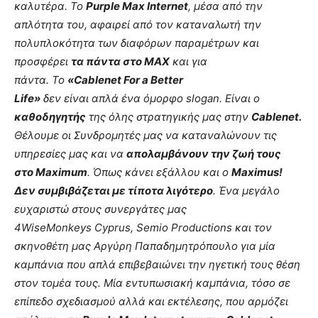
καλυτέρα. Το
Purple Max Internet
, μέσα από την
απλότητα του, αφαιρεί από τον καταναλωτή την
πολυπλοκότητα των διαφόρων παραμέτρων και
προσφέρει
τα πάντα στο
MAX
και για
πάντα.
Το
«
Cablenet For a Better
Life
»
δεν είναι απλά ένα όμορφο slogan.
Είναι ο
καθοδηγητής
της όλης στρατηγικής μας στην
Cablenet
.
Θέλουμε οι Συνδρομητές μας να καταναλώνουν τις
υπηρεσίες μας και να
απολαμβάνουν την ζωή τους
στο
Maximum
. Όπως κάνει εξάλλου και ο
Maximus
!
Δεν συμβιβάζεται με τίποτα λιγότερο
. Ένα μεγάλο
ευχαριστώ στους συνεργάτες μας
4
WiseMonkeys Cyprus
,
Semio Productions
και τον
σκηνοθέτη μας
Αργύρη Παπαδημητρόπουλο για μία
καμπάνια που απλά επιβεβαιώνει την ηγετική τους θέση
στον τομέα τους. Μία εντυπωσιακή καμπάνια, τόσο σε
επίπεδο σχεδιασμού αλλά και εκτέλεσης, που αρμόζει