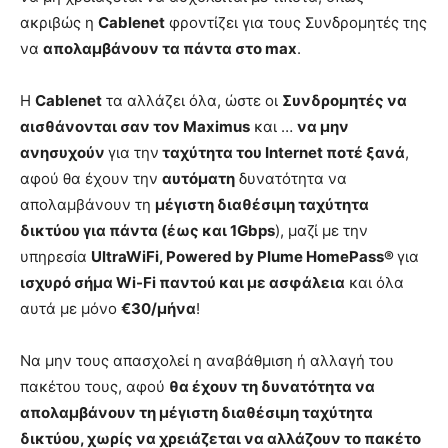
ακριβώς η
Cablenet
φροντίζει για τους Συνδρομητές της
να
απολαμβάνουν τα πάντα στο
max
.
Η
Cablenet
τα αλλάζει όλα, ώστε οι
Συνδρομητές να
αισθάνονται σαν τον
Maximus
και …
να μην
ανησυχούν
για την
ταχύτητα του Internet ποτέ ξανά
,
αφού θα έχουν την
αυτόματη
δυνατότητα να
απολαμβάνουν τη
μέγιστη διαθέσιμη ταχύτητα
δικτύου για πάντα (έως και 1Gbps
), μαζί με την
υπηρεσία
UltraWiFi, Powered by Plume HomePass®
για
ισχυρό σήμα Wi-Fi παντού και με ασφάλεια
και όλα
αυτά με μόνο
€30/μήνα
!
Να μην τους απασχολεί η αναβάθμιση ή αλλαγή του
πακέτου τους, αφού
θα έχουν τη δυνατότητα να
απολαμβάνουν τη μέγιστη διαθέσιμη ταχύτητα
δικτύου, χωρίς να χρειάζεται να αλλάζουν το πακέτο