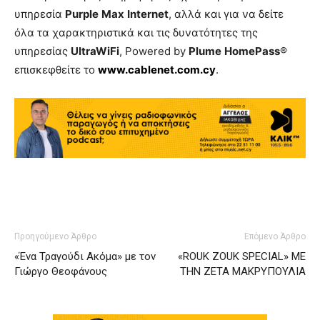
υπηρεσία
Purple
Max
Internet
, αλλά και για να δείτε
όλα τα χαρακτηριστικά και τις δυνατότητες της
υπηρεσίας
UltraWiFi
, Powered by
Plume
HomePass
®
επισκεφθείτε το
www
.
cablenet
.
com
.
cy
.
Προηγούμενο Άρθρο
Επόμενο Άρθρο
«Ένα Τραγούδι Ακόμα» με τον
«ROUK ZOUK SPECIAL» ΜΕ
Γιώργο Θεοφάνους
ΤΗΝ ΖΕΤΑ ΜΑΚΡΥΠΟΥΛΙΑ