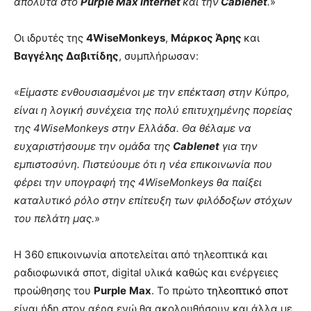
απόλυτα στο
Purple Max Internet
και την
Cablenet
.
»
Οι ιδρυτές της
4
WiseMonkeys
,
Μάρκος Άρης
και
Βαγγέλης Δαβιτίδης
, συμπλήρωσαν:
«
Είμαστε ενθουσιασμένοι με την επέκταση στην Κύπρο,
είναι η λογική συνέχεια της πολύ επιτυχημένης πορείας
της 4
WiseMonkeys
στην Ελλάδα. Θα θέλαμε να
ευχαριστήσουμε την ομάδα της
Cablenet
για την
εμπιστοσύνη. Πιστεύουμε ότι η νέα επικοινωνία που
φέρει την υπογραφή της 4
WiseMonkeys
θα παίξει
καταλυτικό ρόλο στην επίτευξη των φιλόδοξων στόχων
του πελάτη μας.
»
Η 360 επικοινωνία αποτελείται από τηλεοπτικά και
ραδιοφωνικά σποτ, digital υλικά καθώς και ενέργειες
προώθησης του
Purple
Max
. Το πρώτο
τηλεοπτικό σποτ
είναι ήδη στον αέρα ενώ θα ακολουθήσουν και άλλα με