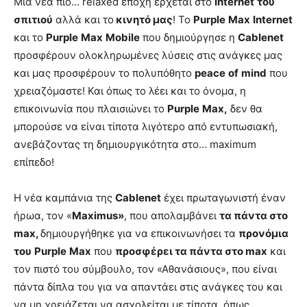
Μία νέα πιο… relaxed εποχή έρχεται στο
Internet
του
σπιτιού
αλλά και το
κινητό μας
! Το
Purple
Max
Internet
και το
Purple
Max
Mobile
που δημιούργησε η
Cablenet
προσφέρουν ολοκληρωμένες λύσεις στις ανάγκες μας
και μας προσφέρουν το πολυπόθητο
peace
of
mind
που
χρειαζόμαστε! Και όπως το λέει και το όνομα, η
επικοινωνία που πλαισιώνει το
Purple
Max
,
δεν θα
μπορούσε να είναι τίποτα λιγότερο από εντυπωσιακή,
ανεβάζοντας τη δημιουργικότητα στο… maximum
επίπεδο!
Η νέα καμπάνια της
Cablenet
έχει πρωταγωνιστή έναν
ήρωα, τον «
Μ
aximus
»
, που απολαμβάνει
τα πάντα στο
max
,
δημιουργήθηκε για να επικοινωνήσει τα
προνόμια
του
Purple
Max
που
προσφέρει τα πάντα στο
max
και
τον πιστό του σύμβουλο, τον «Αθανάσιους», που είναι
πάντα δίπλα του για να απαντάει στις ανάγκες του και
να μη χρειάζεται να ασχολείται με τίποτα, όπως