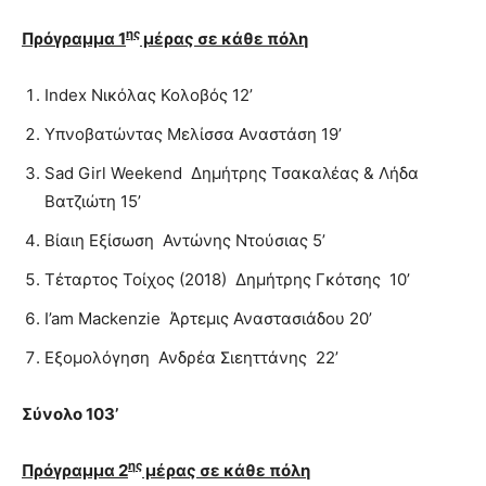
ης
Πρόγραμμα 1
μέρας σε κάθε πόλη
Index Νικόλας Κολοβός 12’
Υπνοβατώντας Μελίσσα Αναστάση 19’
Sad Girl Weekend Δημήτρης Τσακαλέας & Λήδα
Βατζιώτη 15’
Βίαιη Εξίσωση Αντώνης Ντούσιας 5’
Τέταρτος Τοίχος (2018) Δημήτρης Γκότσης 10’
I’am Mackenzie Άρτεμις Αναστασιάδου 20’
Εξομολόγηση Ανδρέα Σιεηττάνης 22’
Σύνολο 103’
ης
Πρόγραμμα 2
μέρας σε κάθε πόλη