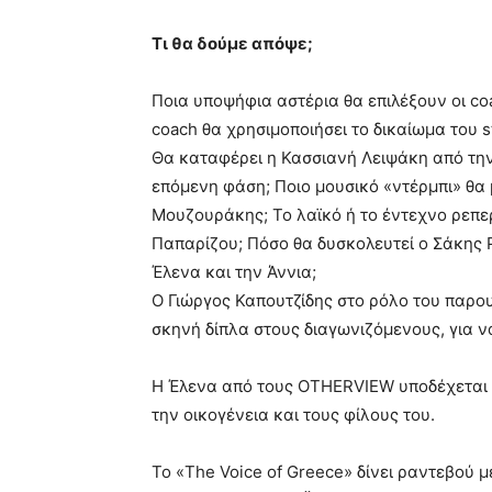
Τι θα δούμε απόψε;
Ποια υποψήφια αστέρια θα επιλέξουν οι co
coach θα χρησιμοποιήσει το δικαίωμα του s
Θα καταφέρει η Κασσιανή Λειψάκη από τη
επόμενη φάση; Ποιο μουσικό «ντέρμπι» θα
Μουζουράκης; Το λαϊκό ή το έντεχνο ρεπε
Παπαρίζου; Πόσο θα δυσκολευτεί ο Σάκης 
Έλενα και την Άννια;
Ο Γιώργος Καπουτζίδης στο ρόλο του παρο
σκηνή δίπλα στους διαγωνιζόμενους, για να
Η Έλενα από τους OTHERVIEW υποδέχεται στ
την οικογένεια και τους φίλους του.
Το «The Voice of Greece» δίνει ραντεβού μ