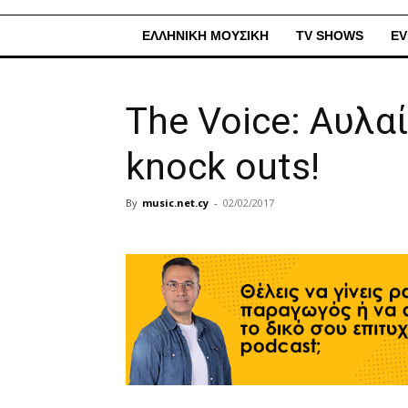
ΕΛΛΗΝΙΚΗ ΜΟΥΣΙΚΗ
TV SHOWS
EV
The Voice: Αυλα
knock outs!
By
music.net.cy
-
02/02/2017