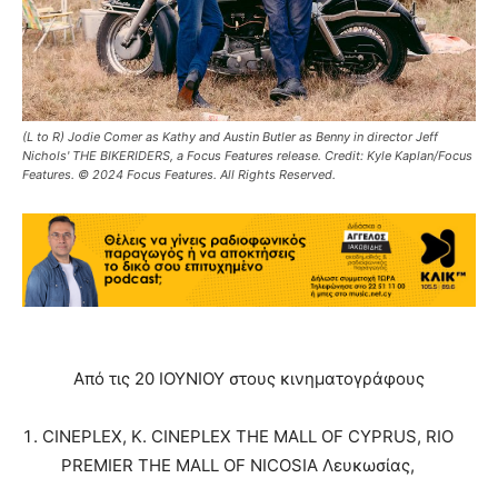
(L to R) Jodie Comer as Kathy and Austin Butler as Benny in director Jeff
Nichols' THE BIKERIDERS, a Focus Features release. Credit: Kyle Kaplan/Focus
Features. © 2024 Focus Features. All Rights Reserved.
Από τις 20 ΙΟΥΝΙΟΥ στους κινηματογράφους
CINEPLEX, K. CINEPLEX THE MALL OF CYPRUS, RIO
PREMIER THE MALL OF NICOSIA Λευκωσίας,