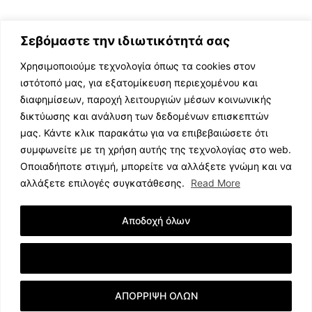
Σεβόμαστε την ιδιωτικότητά σας
Χρησιμοποιούμε τεχνολογία όπως τα cookies στον
ιστότοπό μας, για εξατομίκευση περιεχομένου και
διαφημίσεων, παροχή λειτουργιών μέσων κοινωνικής
ΕΛΛΗΝΙΚΗ ΜΟΥΣΙΚΗ
δικτύωσης και ανάλυση των δεδομένων επισκεπτών
TV SHOWS
μας. Κάντε κλικ παρακάτω για να επιβεβαιώσετε ότι
EVENTS
συμφωνείτε με τη χρήση αυτής της τεχνολογίας στο web.
ΘΕΑΤΡΟ
Οποιαδήποτε στιγμή, μπορείτε να αλλάξετε γνώμη και να
CINEMA
αλλάξετε επιλογές συγκατάθεσης.
Read More
ΔΙΑΓΩΝΙΣΜΟΙ
STOA CULTURA
Αποδοχή όλων
BRANDS
ΣΥΝΕΝΤΕΥΞΕΙΣ
Εμφάνιση Λεπτομερειών
ΑΠΟΡΡΙΨΗ ΟΛΩΝ
© 2023 music.net.cy, All Rights Reserved