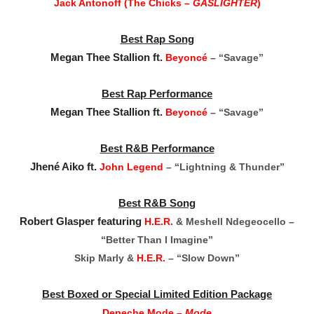
Jack Antonoff (The Chicks –
GASLIGHTER
)
Best Rap Song
Megan Thee Stallion ft.
Beyoncé
– “Savage”
Best Rap Performance
Megan Thee Stallion ft.
Beyoncé
– “Savage”
Best R&B Performance
Jhené Aiko ft.
John Legend
– “Lightning & Thunder”
Best R&B Song
Robert Glasper featuring
H.E.R
. & Meshell Ndegeocello –
“Better Than I Imagine”
Skip Marly &
H.E.R.
– “Slow Down”
Best Boxed or Special Limited Edition Package
Depeche Mode –
Mode