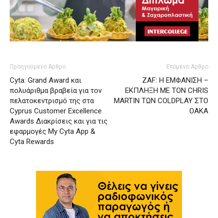
Προηγούμενο Άρθρο
Επόμενο Άρθρο
Cyta: Grand Award και
ZAF: Η ΕΜΦΑΝΙΣΗ –
πολυάριθμα βραβεία για τον
ΕΚΠΛΗΞΗ ΜΕ ΤΟΝ CHRIS
πελατοκεντρισμό της στα
MARTIN ΤΩΝ COLDPLAY ΣΤΟ
Cyprus Customer Excellence
ΟΑΚΑ
Awards Διακρίσεις και για τις
εφαρμογές My Cyta App &
Cyta Rewards