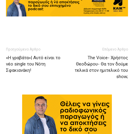
Προηγούμενο Άρθρο
Επόμενο Άρθρο
«Η γραβάτα»| Αυτό είναι το
The Voice- Xρήστος
νέο single του Νότη
Θεοδώρου- Θα τον δούμε
Σφακιανάκη!
τελικά στον ημιτελικό του
show;