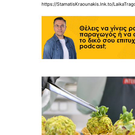
https://StamatisKraounakis.lnk.to/LaikaTrag