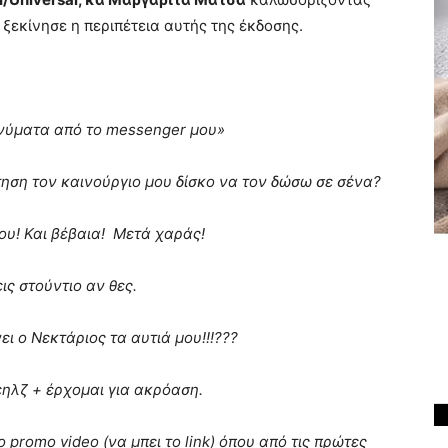
ξεκίνησε η περιπέτεια αυτής της έκδοσης.
ηνύματα από το
messenger
μου»
τηση τον καινούργιο μου δίσκο να τον δώσω σε σένα?
μου! Και βέβαια! Μετά χαράς!
ις στούντιο αν θες.
ι ο Νεκτάριος τα αυτιά μου!!!???
εηλζ + έρχομαι για ακρόαση.
το
promo
video
(να μπει το
link
)
όπου από τις πρώτες