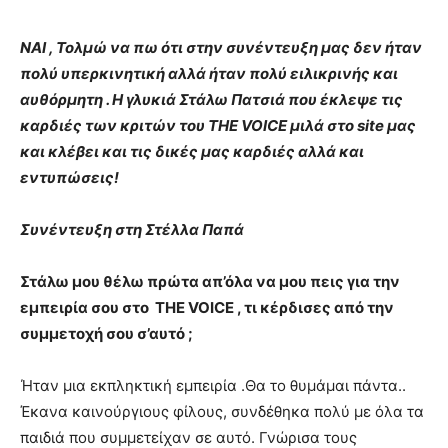
ΝΑΙ , Τολμώ να πω ότι στην συνέντευξη μας δεν ήταν
πολύ υπερκινητική αλλά ήταν πολύ ειλικρινής και
αυθόρμητη . Η γλυκιά Στάλω Πατσιά που έκλεψε τις
καρδιές των κριτών του THE VOICE μιλά στο site μας
και κλέβει και τις δικές μας καρδιές αλλά και
εντυπώσεις!
Συνέντευξη στη Στέλλα Παπά
Στάλω μου θέλω πρώτα απ’όλα να μου πεις για την
εμπειρία σου στο THE VOICE , τι κέρδισες από την
συμμετοχή σου σ’αυτό ;
Ήταν μια εκπληκτική εμπειρία .Θα το θυμάμαι πάντα..
Έκανα καινούργιους φίλους, συνδέθηκα πολύ με όλα τα
παιδιά που συμμετείχαν σε αυτό. Γνώρισα τους