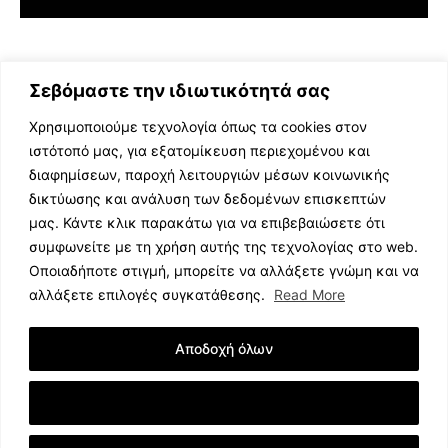
Σεβόμαστε την ιδιωτικότητά σας
Χρησιμοποιούμε τεχνολογία όπως τα cookies στον
ιστότοπό μας, για εξατομίκευση περιεχομένου και
διαφημίσεων, παροχή λειτουργιών μέσων κοινωνικής
ΕΛΛΗΝΙΚΗ ΜΟΥΣΙΚΗ
δικτύωσης και ανάλυση των δεδομένων επισκεπτών
TV SHOWS
μας. Κάντε κλικ παρακάτω για να επιβεβαιώσετε ότι
EVENTS
συμφωνείτε με τη χρήση αυτής της τεχνολογίας στο web.
ΘΕΑΤΡΟ
Οποιαδήποτε στιγμή, μπορείτε να αλλάξετε γνώμη και να
CINEMA
αλλάξετε επιλογές συγκατάθεσης.
Read More
ΔΙΑΓΩΝΙΣΜΟΙ
STOA CULTURA
Αποδοχή όλων
BRANDS
ΣΥΝΕΝΤΕΥΞΕΙΣ
Εμφάνιση Λεπτομερειών