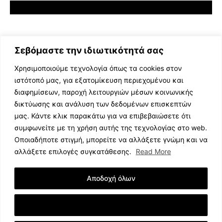
Σεβόμαστε την ιδιωτικότητά σας
Χρησιμοποιούμε τεχνολογία όπως τα cookies στον
ιστότοπό μας, για εξατομίκευση περιεχομένου και
διαφημίσεων, παροχή λειτουργιών μέσων κοινωνικής
ΕΛΛΗΝΙΚΗ ΜΟΥΣΙΚΗ
δικτύωσης και ανάλυση των δεδομένων επισκεπτών
TV SHOWS
μας. Κάντε κλικ παρακάτω για να επιβεβαιώσετε ότι
EVENTS
συμφωνείτε με τη χρήση αυτής της τεχνολογίας στο web.
ΘΕΑΤΡΟ
Οποιαδήποτε στιγμή, μπορείτε να αλλάξετε γνώμη και να
CINEMA
αλλάξετε επιλογές συγκατάθεσης.
Read More
ΔΙΑΓΩΝΙΣΜΟΙ
STOA CULTURA
Αποδοχή όλων
BRANDS
ΣΥΝΕΝΤΕΥΞΕΙΣ
Εμφάνιση Λεπτομερειών