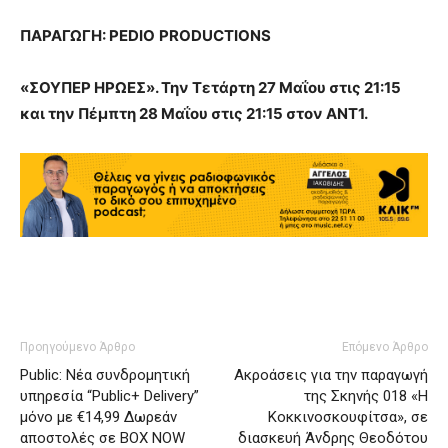
ΠΑΡΑΓΩΓΗ:
PEDIO
PRODUCTIONS
«ΣΟΥΠΕΡ ΗΡΩΕΣ». Την Τετάρτη 27 Μαΐου στις 21:15
και την Πέμπτη 28 Μαΐου στις 21:15 στον ΑΝΤ1.
Προηγούμενο Άρθρο
Επόμενο Άρθρο
Public: Νέα συνδρομητική
Ακροάσεις για την παραγωγή
υπηρεσία “Public+ Delivery”
της Σκηνής 018 «Η
μόνο με €14,99 Δωρεάν
Κοκκινοσκουφίτσα», σε
αποστολές σε BOX NOW
διασκευή Άνδρης Θεοδότου