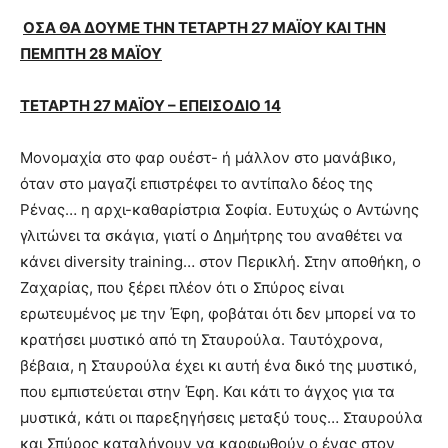
ΟΣΑ ΘΑ ΔΟΥΜΕ ΤΗΝ
ΤΕΤΑΡΤΗ 27 ΜΑЇΟΥ
ΚΑΙ ΤΗΝ
ΠΕΜΠΤΗ 28 ΜΑЇΟΥ
ΤΕΤΑΡΤΗ 27 ΜΑЇΟΥ – ΕΠΕΙΣΟΔΙΟ 14
Μονομαχία στο φαρ ουέστ- ή μάλλον στο μανάβικο,
όταν στο μαγαζί επιστρέφει το αντίπαλο δέος της
Ρένας… η αρχι-καθαρίστρια Σοφία. Ευτυχώς ο Αντώνης
γλιτώνει τα σκάγια, γιατί ο Δημήτρης του αναθέτει να
κάνει diversity training… στον Περικλή. Στην αποθήκη, ο
Ζαχαρίας, που ξέρει πλέον ότι ο Σπύρος είναι
ερωτευμένος με την Έφη, φοβάται ότι δεν μπορεί να το
κρατήσει μυστικό από τη Σταυρούλα. Ταυτόχρονα,
βέβαια, η Σταυρούλα έχει κι αυτή ένα δικό της μυστικό,
που εμπιστεύεται στην Έφη. Και κάτι το άγχος για τα
μυστικά, κάτι οι παρεξηγήσεις μεταξύ τους… Σταυρούλα
και Σπύρος καταλήγουν να καρφωθούν ο ένας στον